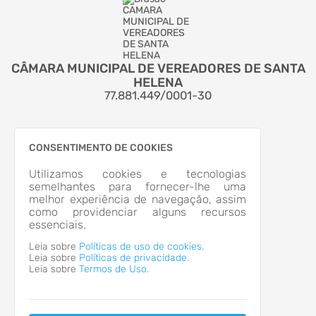
CÂMARA MUNICIPAL DE VEREADORES DE SANTA
HELENA
77.881.449/0001-30
CONSENTIMENTO DE COOKIES
PORTAL DO CIDADÃO
Utilizamos cookies e tecnologias
ACESSO RÁPIDO
semelhantes para fornecer-lhe uma
Acesso à Informação
melhor experiência de navegação, assim
Autoatendimento
como providenciar alguns recursos
Cidadão
essenciais.
Transparência
LOCALIZAÇÃO
Leia sobre
Políticas de uso de cookies.
Leia sobre
Políticas de privacidade.
AVENIDA PARANA, Nº 1400, CENTRO
Leia sobre
Termos de Uso.
SANTA HELENA/PR
CEP: 85.892-012
Abrir no Mapa